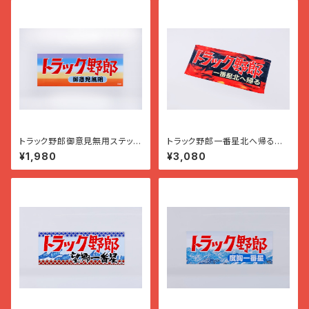
トラック野郎御意見無用ステッカ
トラック野郎一番星北へ帰るフェ
ー
イスタオル
¥1,980
¥3,080