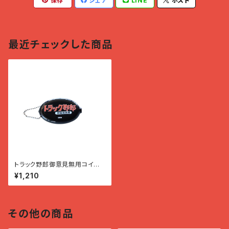
保存
シェア
LINE
ポスト
最近チェックした商品
トラック野郎御意見無用コイン
ケース
¥1,210
その他の商品