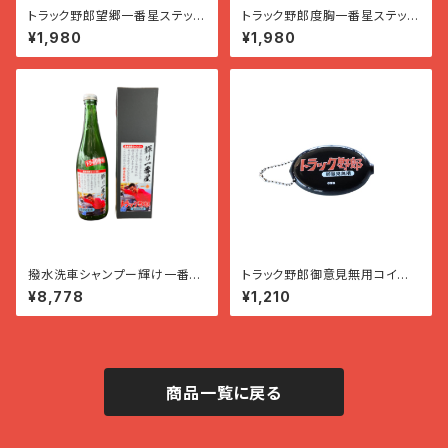
トラック野郎望郷一番星ステッカ
トラック野郎度胸一番星ステッカ
ー
ー
¥1,980
¥1,980
撥水洗車シャンプー輝け一番
トラック野郎御意見無用コイン
星 御意見無用
ケース
¥8,778
¥1,210
商品一覧に戻る