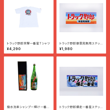
トラック野郎突撃一番星Tシャツ
トラック野郎御意見無用ステッカ
ー
¥4,290
¥1,980
撥水洗車シャンプー輝け一番
トラック野郎爆走一番星ステッカ