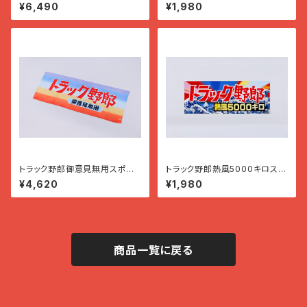
星 突撃一番星
ー
¥6,490
¥1,980
トラック野郎御意見無用スポー
トラック野郎熱風5000キロステ
ツタオル
ッカー
¥4,620
¥1,980
商品一覧に戻る