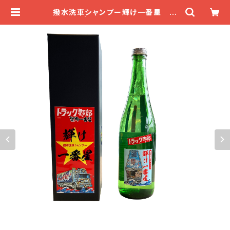
撥水洗車シャンプー輝け一番星 望
郷一番星 | デコトラマーケット★一番
星